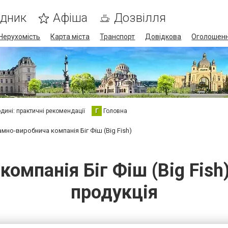
ідник
Афіша
Дозвілля
Нерухомість
Карта міста
Транспорт
Довідкова
Оголошен
юдині: практичні рекомендації
Г
Головна
мно-виробнича компанія Біг Фіш (Big Fish)
мпанія Біг Фіш (Big Fish)
продукція