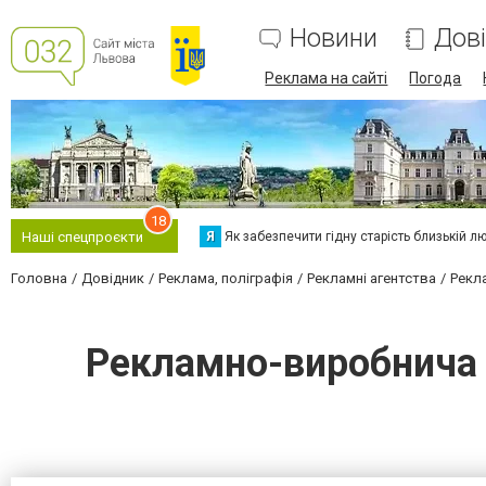
Новини
Дов
Реклама на сайті
Погода
18
Я
Як забезпечити гідну старість близькій л
Наші спецпроєкти
Головна
Довідник
Реклама, поліграфія
Рекламні агентства
Рекла
Рекламно-виробнича ко