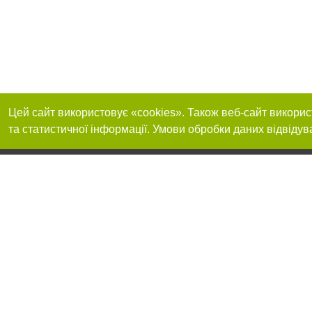
Цей сайт використовує «cookies». Також веб-сайт викорис
та статистичної інформації. Умови обробки даних відвідув
Реклама на сайті
Приєднуйтесь до 
Робота в нашій компанії
Франшиза "CitySites"
Про нас
Контакт
+38 (050) 973-16-20
З питань реклами: +38 (050) 973-16-20. E-mail:
Допускається цит
reklama@032.ua
обов'язкового по
відкритого для по
якості джерела. 
E-mail редакції:
news@032.ua
Матеріали з плаш
"Політичні новини