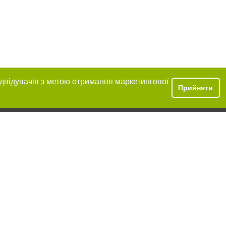
ідвідувачів з метою отримання маркетингової
Прийняти
ння в тексті
міщення прямого,
 тексті або в
цпроєкт",
реклами.