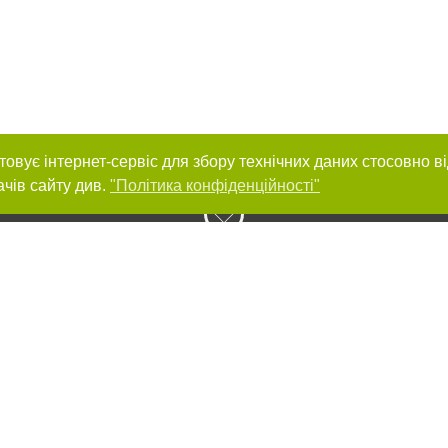
товує інтернет-сервіс для збору технічних даних стосовно в
ачів сайту див.
"Політика конфіденційності"
нас :
и
Автори проєкту
ування матеріалів без отримання попередньої згоди 032.ua за умови розміще
силання на 032.ua - Сайт міста Львова. Для інтернет-видань обов'язкове роз
шукових систем гіперпосилання на цитовані статті не нижче другого абзацу в
Порушення виняткових прав переслідується Законом.
ками "Новини компаній", "Промо", "Партнерський матеріал", "Партнерський спе
", "Пресреліз", "PR", "Офіційно", "Політична реклама" публікуються на правах 