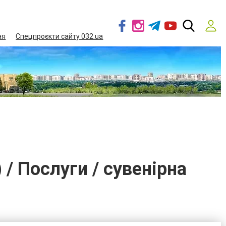
ня
Спецпроєкти сайту 032.ua
 / Послуги / сувенірна