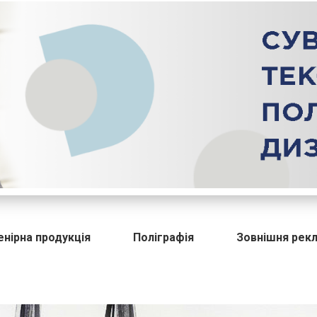
енірна продукція
Поліграфія
Зовнішня рек